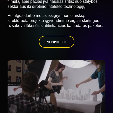
filmukų apie pačias įvairiausias sritis: nuo statybos
sektoriaus iki dirbtinio intelekto technologijų.
Per ilgus darbo metus išsigryninome aiškią,
struktūruotą projektų įgyvendinimo eigą ir skirtingus
užsakovų lūkesčius atitinkančius kainodaros paketus.
SUSISIEKTI